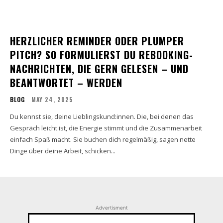
HERZLICHER REMINDER ODER PLUMPER
PITCH? SO FORMULIERST DU REBOOKING-
NACHRICHTEN, DIE GERN GELESEN – UND
BEANTWORTET – WERDEN
BLOG
MAY 24, 2025
Du kennst sie, deine Lieblingskund:innen. Die, bei denen das
Gespräch leicht ist, die Energie stimmt und die Zusammenarbeit
einfach Spaß macht. Sie buchen dich regelmäßig, sagen nette
Dinge über deine Arbeit, schicken...
Advertisment