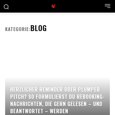
BLOG
KATEGORIE:
HERZLICHER REMINDER ODER PLUMPER
PITCH? SO FORMULIERST DU REBOOKING-
NACHRICHTEN, DIE GERN GELESEN – UND
BEANTWORTET – WERDEN