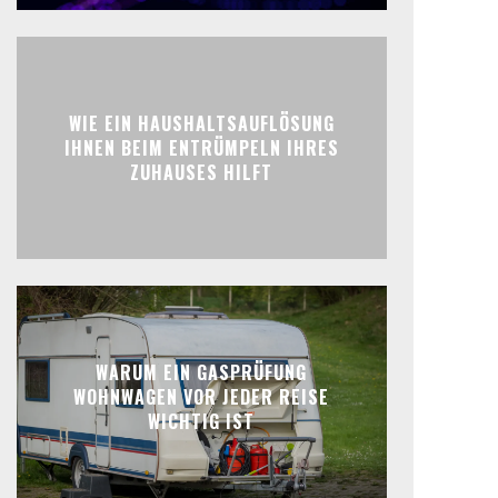
WIE EIN HAUSHALTSAUFLÖSUNG
IHNEN BEIM ENTRÜMPELN IHRES
ZUHAUSES HILFT
WARUM EIN GASPRÜFUNG
WOHNWAGEN VOR JEDER REISE
WICHTIG IST